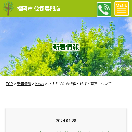
福岡市 伐採専門店
新着情報
TOP
>
新着情報
>
News
>
ハナミズキの特徴と伐採・剪定について
2024.01.28