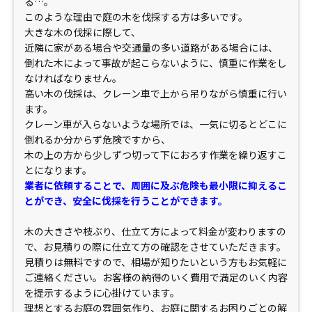
る…。
このような理由で庭の木を伐採する方は多いです。
大きな木の伐採に際して、
近隣に家がある場合や交通量の多い道路がある場合には、
倒れた木によって事故が起こらないように、慎重に作業をし
なければなりません。
高い木の伐採は、クレーン車で上から吊りながら慎重に行い
ます。
クレーン車が入らないような場所では、一気に切るとどこに
倒れるか分からず危険ですから、
木の上の方から少しずつ切って下におろす作業を繰り返すこ
とになります。
業者に依頼することで、周囲に及ぶ危険も最小限に抑えるこ
とができ、安全に伐採を行うことができます。
木の大きさや枝ぶり、仕立て方によって料金が変わりますの
で、お見積りの際に仕立て方の確認をさせていただきます。
見積りは無料ですので、相場が知りたいという方もお気軽に
ご連絡ください。お客様の納得のいく費用で満足のいく内容
を提示するように心掛けています。
理想とするお庭の雰囲気作り、お庭に関するお困りごとの解