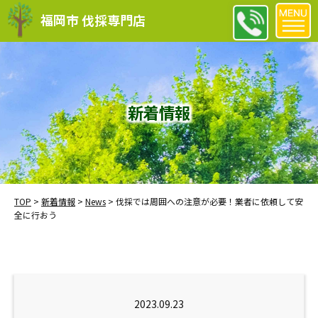
福岡市 伐採専門店
新着情報
TOP
>
新着情報
>
News
>
伐採では周囲への注意が必要！業者に依頼して安
全に行おう
2023.09.23