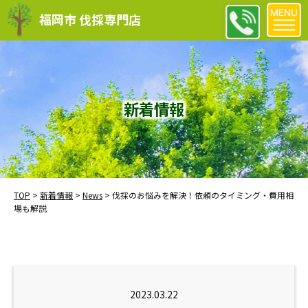
福岡市 伐採専門店
新着情報
TOP
>
新着情報
>
News
>
伐採のお悩みを解決！依頼のタイミング・費用相
場も解説
2023.03.22