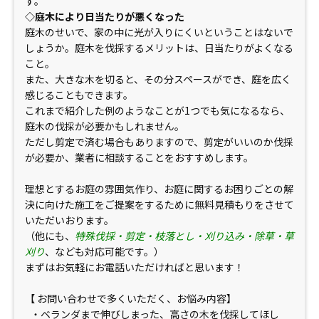
す。
◇庭木により日当たりが悪くなった
庭木のせいで、家の中に光が入りにくいということはないで
しょうか。庭木を伐採するメリットは、日当たりがよくなる
こと。
また、大きな木を切ると、その分スペースができ、庭を広く
感じることもできます。
これまで紹介した例のようなことが1つでも気になるなら、
庭木の伐採が必要かもしれません。
ただし剪定で済む場合もありますので、剪定がいいのか伐採
が必要か、業者に相談することをおすすめします。
理想とするお庭の雰囲気作り、お庭に関するお困りごとの解
決に向けた施工をご提案をするために無料見積もりをさせて
いただいおります。
（他にも、
特殊伐採・剪定・枝落とし・刈り込み・除草・草
刈り
、なども対応可能です。）
まずはお気軽にお電話いただければと思います！
【 お問い合わせで多くいただく、お悩み内容】
・ベランダまで伸びしまった、高さの木を伐採してほし