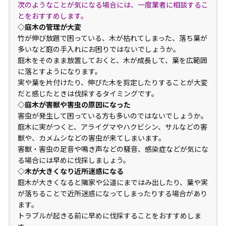
次のようなことが気になる場合には、一度業者に相談するこ
とをおすすめします。
◇庭木の管理が大変
竹が伸び放題で困っている、木が枯れてしまった、落ち葉が
多いなど庭の手入れにお困りではないでしょうか。
庭木をそのまま放置しておくと、木が成長して、葉を広範囲
に落とすようになります。
実や葉を片付けたり、伸びた木を剪定したりすることが大変
だと感じたときは伐採するタイミングです。
◇庭木が害獣や害虫の原因になった
害虫が発生して困っている方も多いのではないでしょうか。
庭木に実がつくと、アライグマやハクビシン、サルなどの害
獣や、カメムシなどの害虫が来てしまいます。
害獣・害虫の足音や鳴き声などの騒音、感染症などが気にな
る場合には早めに伐採しましょう。
◇木が大きくなり近所迷惑になる
庭木が大きくなると隣家や公道にまではみ出したり、葉や実
が落ちることで近所迷惑になってしまったりする場合があり
ます。
トラブルが起きる前に早めに伐採することをおすすめしま