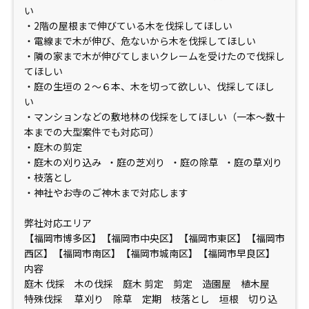
い
・2階の屋根まで伸びている木を伐採してほしい
・電線まで木が伸び、危ないから木を伐採してほしい
・隣の家まで木が伸びてしまいクレームを受けたので伐採し
てほしい
・庭の生垣の２〜６本、木を切って欲しい、伐採してほし
い
・マンションなどの敷地林の伐採をしてほしい（一本〜数十
本までの大型案件でも対応可）
・庭木の剪定
・庭木の刈り込み ・庭の芝刈り ・庭の除草 ・庭の草刈り
・枝落とし
・神社やお寺のご神木まで対応します
弊社対応エリア
【福岡市博多区】【福岡市中央区】【福岡市東区】【福岡市
西区】【福岡市南区】【福岡市城南区】【福岡市早良区】
内容
庭木 伐採 木の伐採 庭木 剪定 剪定 造園屋 植木屋
特殊伐採 草刈り 除草 定期 枝落とし 垣根 切り込