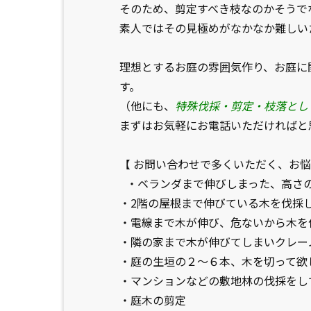
そのため、剪定すべき枝なのかそうで
素人ではその見極めがなかなか難しい
理想とするお庭の雰囲気作り、お庭に
す。
（他にも、
特殊伐採・剪定・枝落とし
まずはお気軽にお電話いただければと
【 お問い合わせで多くいただく、お
・ベランダまで伸びしまった、高さ
・2階の屋根まで伸びている木を伐採
・電線まで木が伸び、危ないから木
・隣の家まで木が伸びてしまいクレ
・庭の生垣の２〜６本、木を切って
・マンションなどの敷地林の伐採をし
・庭木の剪定