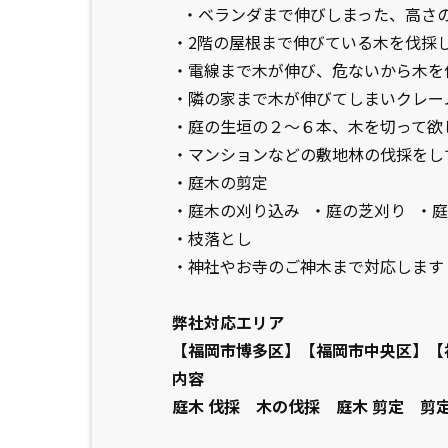
・ベランダまで伸びしまった、高さ
・2階の屋根まで伸びている木を伐採
・電線まで木が伸び、危ないから木
・隣の家まで木が伸びてしまいクレ
・庭の生垣の２〜６本、木を切って
・マンションなどの敷地林の伐採をし
・庭木の剪定
・庭木の刈り込み ・庭の芝刈り ・
・枝落とし
・神社やお寺のご神木まで対応します
弊社対応エリア
【福岡市博多区】【福岡市中央区】【
内容
庭木 伐採 木の伐採 庭木 剪定 