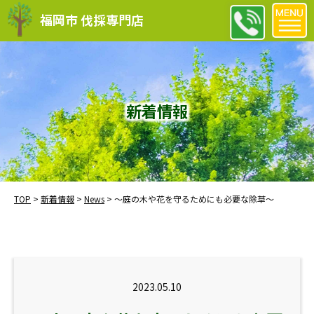
福岡市 伐採専門店
新着情報
TOP
>
新着情報
>
News
>
～庭の木や花を守るためにも必要な除草～
2023.05.10