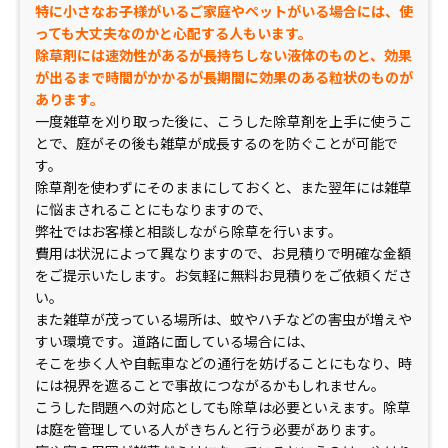
特に小さなお子様がいるご家庭やペットがいる場合には、使
っても大丈夫なのかと心配する人もいます。
除草剤には速効性があるが長持ちしない液体のものと、効果
が出るまで時間がかかるが長期間に効果のある粒状のものが
あります。
一度雑草を刈り取った後に、こうした除草剤を上手に使うこ
とで、庭がその後も雑草が成長するのを防ぐことが可能で
す。
除草剤を使わずにそのままにしておくと、また翌年には雑草
に悩まされることにもなりますので、
弊社ではお客様と相談しながら除草を行います。
費用は状況によって異なりますので、お見積りで明確な金額
をご提示いたします。お気軽に無料お見積りをご依頼くださ
い。
また雑草が茂っている場所は、蚊やハチなどの害虫が増えや
すい環境です。道路に面している場合には、
そこを歩く人や自転車などの通行を妨げることにもなり、時
には視界を遮ることで事故につながるかもしれません。
こうした問題への対応としても除草は必要といえます。除草
は庭を管理している人がきちんと行う必要があります。