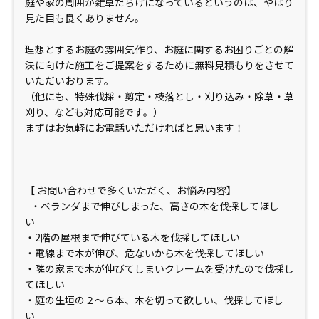
庭や家の周囲が雑草だらけになっているというのは、やはり
見た目も良くありません。
理想とするお庭の雰囲気作り、お庭に関するお困りごとの解
決に向けた施工をご提案をするために無料見積もりをさせて
いただいおります。
（他にも、特殊伐採・剪定・枝落とし・刈り込み・除草・草
刈り、なども対応可能です。）
まずはお気軽にお電話いただければと思います！
【 お問い合わせで多くいただく、お悩み内容】
・ベランダまで伸びしまった、高さの木を伐採してほし
い
・2階の屋根まで伸びている木を伐採してほしい
・電線まで木が伸び、危ないから木を伐採してほしい
・隣の家まで木が伸びてしまいクレームを受けたので伐採し
てほしい
・庭の生垣の２〜６本、木を切って欲しい、伐採してほし
い