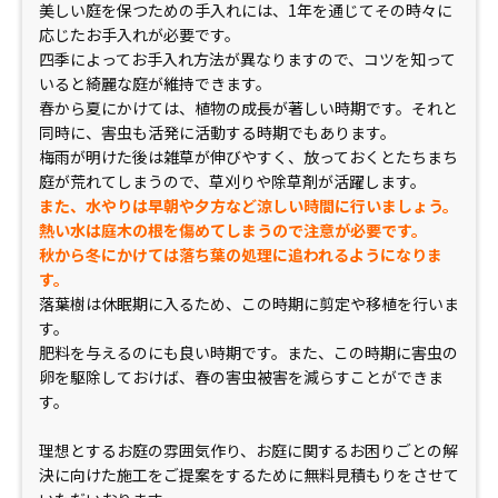
美しい庭を保つための手入れには、1年を通じてその時々に
応じたお手入れが必要です。
四季によってお手入れ方法が異なりますので、コツを知って
いると綺麗な庭が維持できます。
春から夏にかけては、植物の成長が著しい時期です。それと
同時に、害虫も活発に活動する時期でもあります。
梅雨が明けた後は雑草が伸びやすく、放っておくとたちまち
庭が荒れてしまうので、草刈りや除草剤が活躍します。
また、水やりは早朝や夕方など涼しい時間に行いましょう。
熱い水は庭木の根を傷めてしまうので注意が必要です。
秋から冬にかけては落ち葉の処理に追われるようになりま
す。
落葉樹は休眠期に入るため、この時期に剪定や移植を行いま
す。
肥料を与えるのにも良い時期です。また、この時期に害虫の
卵を駆除しておけば、春の害虫被害を減らすことができま
す。
理想とするお庭の雰囲気作り、お庭に関するお困りごとの解
決に向けた施工をご提案をするために無料見積もりをさせて