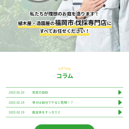
私たちが理想のお庭を造ります！
福岡市 伐採専門店
植木屋・造園屋の
に
すべてお任せください！
コラム
2023.02.20
剪定の目的
2023.02.19
草刈は自分でやると危険！？
2023.02.19
庭全体をすっきりと