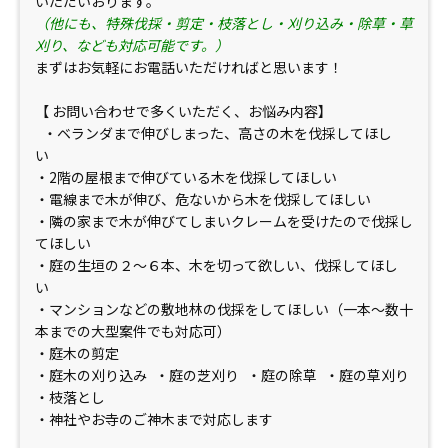
いただいおります。
（他にも、特殊伐採・剪定・枝落とし・刈り込み・除草・草
刈り、なども対応可能です。）
まずはお気軽にお電話いただければと思います！
【 お問い合わせで多くいただく、お悩み内容】
・ベランダまで伸びしまった、高さの木を伐採してほし
い
・2階の屋根まで伸びている木を伐採してほしい
・電線まで木が伸び、危ないから木を伐採してほしい
・隣の家まで木が伸びてしまいクレームを受けたので伐採し
てほしい
・庭の生垣の２〜６本、木を切って欲しい、伐採してほし
い
・マンションなどの敷地林の伐採をしてほしい（一本〜数十
本までの大型案件でも対応可）
・庭木の剪定
・庭木の刈り込み ・庭の芝刈り ・庭の除草 ・庭の草刈り
・枝落とし
・神社やお寺のご神木まで対応します