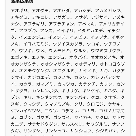
落葉広葉樹
アオギリ、アオダモ、アオハダ、アカシデ、アカメガシワ、
アキグミ、アキニレ、アサガラ、アサダ、アジサイ、アズキ
ナシ、アブラギリ、アブラチャン、アベマキ、アメリカデイ
ゴ、アワブキ、アンズ、イイギリ、イタヤカエデ、イチジ
ク、イヌエンジュ、イヌシデ、イヌビワ、イヌブナ、イボタ
ノキ、イロハモミジ、ウグイスカグラ、ウコギ、ウチワノ
キ、ウツギ、ウメ、ウメモドキ、ウルシ、ウワミズザクラ、
エゴノキ、エノキ、エンジュ、オウバイ、オオカメノキ、オ
オカンザクラ、オオシマザクラ、オオデマリ、オトコヨウゾ
メ、オオモクゲンジ、オニグルミ、カイノキ、カキ、ガクア
ジサイ、カジカエデ、カジノキ、カシワ、カシワバアジサ
イ、カツラ、ガマズミ、カマツカ、カラタチ、カリン、カン
ヒザクラ、カンレンボク、キササゲ、キソケイ、キハダ、キ
ブシ、キリ、キンギンボク、キンシバイ、クコ、クサギ、ク
ヌギ、クマシデ、クマノミズキ、クリ、クロモジ、ケヤキ、
ゲンカイツツジ、コウゾ、コデマリ、コナラ、コバノガマズ
ミ、コブシ、ゴマギ、ゴンズイ、サイカチ、ザクロ、サトウ
カエデ、サラサドウダン、サルスベリ、サワグルミ、サワフ
タギ、サンザシ、サンシュユ、サンショウ、シジミバナ、シ