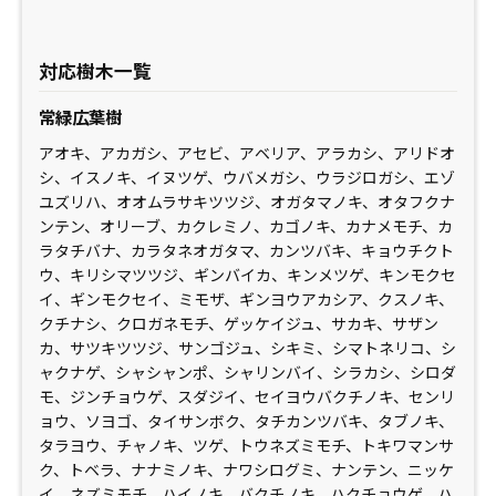
対応樹木一覧
常緑広葉樹
アオキ、アカガシ、アセビ、アベリア、アラカシ、アリドオ
シ、イスノキ、イヌツゲ、ウバメガシ、ウラジロガシ、エゾ
ユズリハ、オオムラサキツツジ、オガタマノキ、オタフクナ
ンテン、オリーブ、カクレミノ、カゴノキ、カナメモチ、カ
ラタチバナ、カラタネオガタマ、カンツバキ、キョウチクト
ウ、キリシマツツジ、ギンバイカ、キンメツゲ、キンモクセ
イ、ギンモクセイ、ミモザ、ギンヨウアカシア、クスノキ、
クチナシ、クロガネモチ、ゲッケイジュ、サカキ、サザン
カ、サツキツツジ、サンゴジュ、シキミ、シマトネリコ、シ
ャクナゲ、シャシャンポ、シャリンバイ、シラカシ、シロダ
モ、ジンチョウゲ、スダジイ、セイヨウバクチノキ、センリ
ョウ、ソヨゴ、タイサンボク、タチカンツバキ、タブノキ、
タラヨウ、チャノキ、ツゲ、トウネズミモチ、トキワマンサ
ク、トベラ、ナナミノキ、ナワシログミ、ナンテン、ニッケ
イ、ネズミモチ、ハイノキ、バクチノキ、ハクチョウゲ、ハ