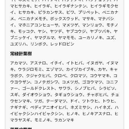
マヒサカキ、ヒイラギ、ヒイラギナンテン、ヒイラギモクセ
イ、ヒサカキ、ピラカンサス、ビワ、プリペット、ベニカナ
メ、ベニカナメモチ、ボックスウッド、マサキ、マテバシ
イ、マホニアコンヒューサ、マメツゲ、マンリョウ、モチノ
キ、モッコク、ヤシ、ヤツデ、ヤブコウジ、ヤブツバキ、ヤ
ブニッケイ、ヤマグルマ、ヤマモモ、ユーカリノキ、ユズ、
ユズリハ、リンボク、レッドロビン
常緑針葉樹
アカマツ、アスナロ、イチイ、イトヒバ、イヌガヤ、イヌマ
キ、ウラジロモミ、エゾマツ、カイヅカイブキ、カヤ、キャ
ラボク、クジャクヒバ、クロベ、クロマツ、コウヤマキ、コ
ウヨウザン、コノテガシワ、コメツガ、ゴヨウマツ、コニフ
ァー、ゴールドクレスト、サワラ、シノブヒバ、シラビソ、
スギ、ダイオウショウ、タギョウショウ、チャボヒバ、チョ
ウセンマキ、ツガ、テーダマツ、ドイ、ツトウヒ、トウヒ、
ナギナギ、ペディアニオイヒバ、ネズミサシ、ハイネズ、ハ
イビャクシンハイビャクシン、ヒノキ、ヒノキアスナロ、ヒ
マラヤスギ、モミノキ、ラカンマキ