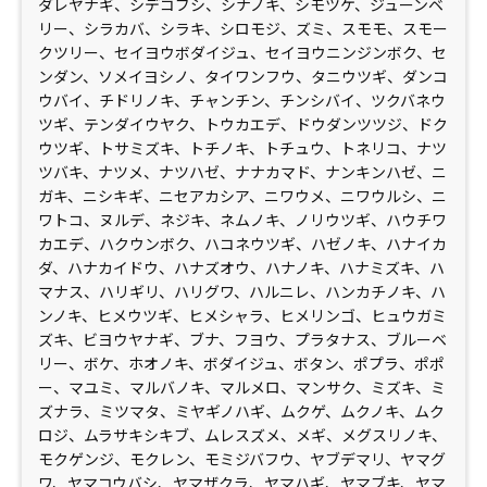
ダレヤナギ、シデコブシ、シナノキ、シモツケ、ジューンベ
リー、シラカバ、シラキ、シロモジ、ズミ、スモモ、スモー
クツリー、セイヨウボダイジュ、セイヨウニンジンボク、セ
ンダン、ソメイヨシノ、タイワンフウ、タニウツギ、ダンコ
ウバイ、チドリノキ、チャンチン、チンシバイ、ツクバネウ
ツギ、テンダイウヤク、トウカエデ、ドウダンツツジ、ドク
ウツギ、トサミズキ、トチノキ、トチュウ、トネリコ、ナツ
ツバキ、ナツメ、ナツハゼ、ナナカマド、ナンキンハゼ、ニ
ガキ、ニシキギ、ニセアカシア、ニワウメ、ニワウルシ、ニ
ワトコ、ヌルデ、ネジキ、ネムノキ、ノリウツギ、ハウチワ
カエデ、ハクウンボク、ハコネウツギ、ハゼノキ、ハナイカ
ダ、ハナカイドウ、ハナズオウ、ハナノキ、ハナミズキ、ハ
マナス、ハリギリ、ハリグワ、ハルニレ、ハンカチノキ、ハ
ンノキ、ヒメウツギ、ヒメシャラ、ヒメリンゴ、ヒュウガミ
ズキ、ビヨウヤナギ、ブナ、フヨウ、プラタナス、ブルーベ
リー、ボケ、ホオノキ、ボダイジュ、ボタン、ポプラ、ポポ
ー、マユミ、マルバノキ、マルメロ、マンサク、ミズキ、ミ
ズナラ、ミツマタ、ミヤギノハギ、ムクゲ、ムクノキ、ムク
ロジ、ムラサキシキブ、ムレスズメ、メギ、メグスリノキ、
モクゲンジ、モクレン、モミジバフウ、ヤブデマリ、ヤマグ
ワ、ヤマコウバシ、ヤマザクラ、ヤマハギ、ヤマブキ、ヤマ